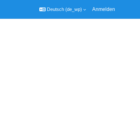
Deutsch ‎(de_wp)‎
Anmelden