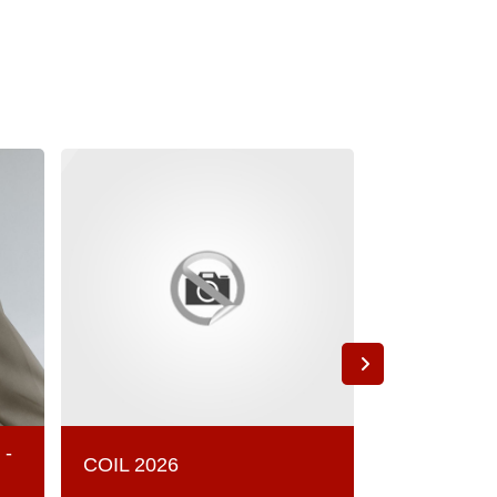
 -
Nachhaltigk
COIL 2026
als Coach