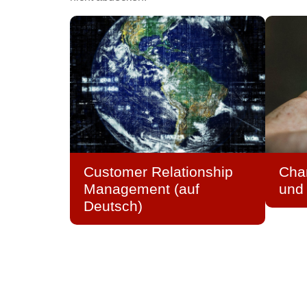
Customer Relationship
Cha
Management (auf
und
Deutsch)