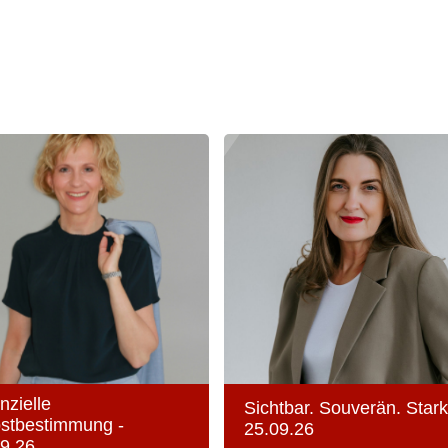
nzielle
Sichtbar. Souverän. Stark
bstbestimmung -
25.09.26
9.26